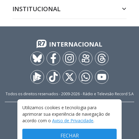
INSTITUCIONAL
INTERNACIONAL
Todos os direitos reservados - 2009-
2026
- Rádio e Televisão Record S.A
Utilizamos cookies e tecnologia para
CARREIRA
FALE CONOSCO
PRIVACIDADE
aprimorar sua experiência de navegação de
TERMOS E CONDIÇÕES DE USO
acordo com o
Aviso de Privacidade
.
FECHAR