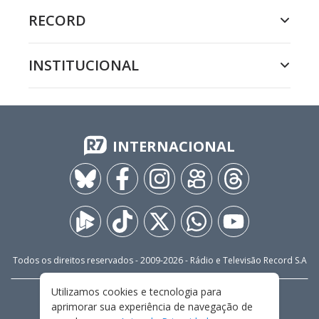
RECORD
INSTITUCIONAL
INTERNACIONAL
Todos os direitos reservados - 2009-
2026
- Rádio e Televisão Record S.A
Utilizamos cookies e tecnologia para
CARREIRA
FALE CONOSCO
PRIVACIDADE
aprimorar sua experiência de navegação de
TERMOS E CONDIÇÕES DE USO