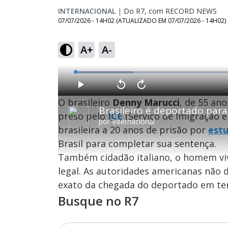
INTERNACIONAL
|
Do R7, com RECORD NEWS
07/07/2026 - 14H02
(ATUALIZADO EM
07/07/2026 - 14H02
)
A+
A-
L
o
a
d
P
V
A
e
l
o
v
d
O brasileiro
Denny Marucci
, de 55 an
a
l
a
:
Brasileiro é deportado par
y
t
n
1
a
ç
preso pelo
ICE
(Serviço de Imigração e
7
r
a
.
por
Internacional
1
r
1
brasileira a 20 anos de prisão por
est
0
1
8
s
0
%
e
s
Brasil para completar sua sentença.
g
e
u
g
n
u
Também cidadão italiano, o homem viv
d
n
o
d
legal. As autoridades americanas não 
s
o
s
exato da chegada do deportado em terr
Busque no R7
M
u
d
o