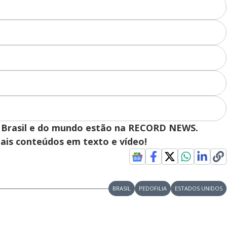
y
V
i
d
 do Brasil e do mundo estão na RECORD NEWS.
pais conteúdos em texto e vídeo!
e
BRASIL
PEDOFILIA
ESTADOS UNIDOS
o