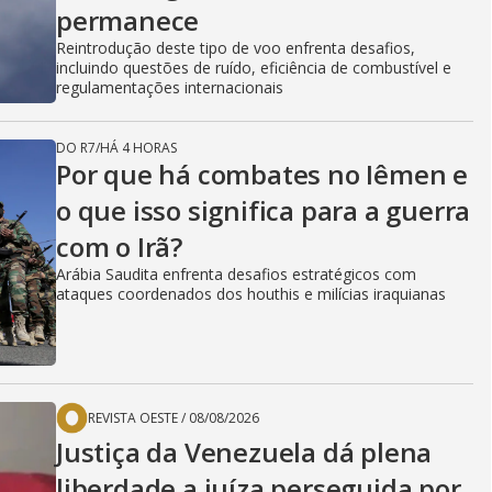
permanece
Reintrodução deste tipo de voo enfrenta desafios,
incluindo questões de ruído, eficiência de combustível e
regulamentações internacionais
DO R7
/
HÁ 4 HORAS
Por que há combates no Iêmen e
o que isso significa para a guerra
com o Irã?
Arábia Saudita enfrenta desafios estratégicos com
ataques coordenados dos houthis e milícias iraquianas
REVISTA OESTE
/
08/08/2026
Justiça da Venezuela dá plena
liberdade a juíza perseguida por