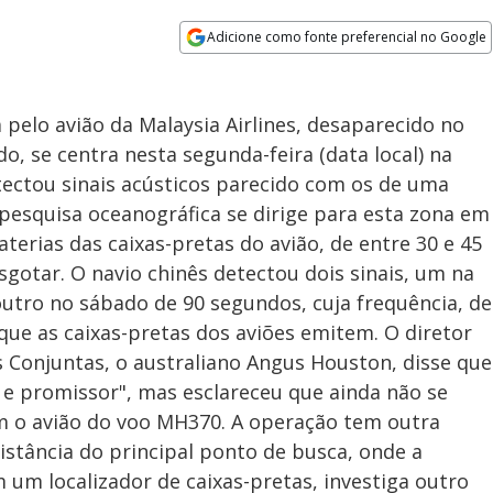
Adicione como fonte preferencial no Google
Opens in new window
ca pelo avião da Malaysia Airlines, desaparecido no
, se centra nesta segunda-feira (data local) na
tectou sinais acústicos parecido com os de uma
 pesquisa oceanográfica se dirige para esta zona em
erias das caixas-pretas do avião, de entre 30 e 45
sgotar. O navio chinês detectou dois sinais, um na
outro no sábado de 90 segundos, cuja frequência, de
que as caixas-pretas dos aviões emitem. O diretor
 Conjuntas, o australiano Angus Houston, disse que
e promissor", mas esclareceu que ainda não se
m o avião do voo MH370. A operação tem outra
istância do principal ponto de busca, onde a
um localizador de caixas-pretas, investiga outro