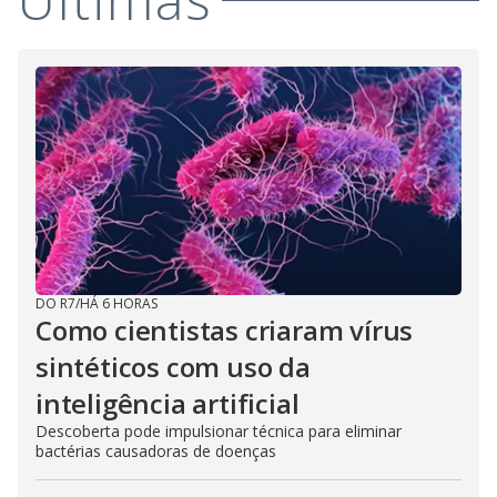
i
d
e
o
DO R7
/
HÁ 6 HORAS
Como cientistas criaram vírus
sintéticos com uso da
inteligência artificial
Descoberta pode impulsionar técnica para eliminar
bactérias causadoras de doenças