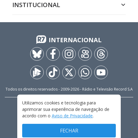
INSTITUCIONAL
INTERNACIONAL
Todos os direitos reservados - 2009-
2026
- Rádio e Televisão Record S.A
Utilizamos cookies e tecnologia para
CARREIRA
FALE CONOSCO
PRIVACIDADE
aprimorar sua experiência de navegação de
TERMOS E CONDIÇÕES DE USO
acordo com o
Aviso de Privacidade
.
FECHAR