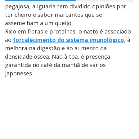
n
u
a
pegajosa, a iguaria tem dividido opiniões por
d
n
o
d
s
o
ter cheiro e sabor marcantes que se
s
y
assemelham a um queijo.
Rico em fibras e proteínas, o natto é associado
M
ao
fortalecimento do sistema imunológico
, à
V
u
d
o
melhora na digestão e ao aumento da
densidade óssea. Não à toa, é presença
i
garantida no café da manhã de vários
japoneses.
d
e
o