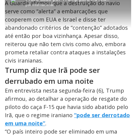
P
2
A Guarda afirmou que a destruição do navio
t
a
a
ç
s
2
por
Internacional
l
r
r
a
c
.
e
t
1
r
l
r
4
serve como “alerta” a embarcações que
s
i
0
1
e
4
l
s
0
e
%
h
cooperem com EUA e Israel e disse ter
e
s
n
a
g
e
r
u
g
abandonado critérios de “contenção” adotados
n
u
a
d
n
o
d
até então por boa vizinhança. Apesar disso,
s
o
s
reiterou que não tem civis como alvo, embora
y
prometa retaliar contra ataques a instalações
civis iranianas.
M
V
u
d
Trump diz que Irã pode ser
o
derrubado em uma noite
i
Em entrevista nesta segunda-feira (6), Trump
afirmou, ao detalhar a operação de resgate do
d
piloto do caça F-15 que havia sido abatido pelo
Irã, que o regime iraniano
“pode ser derrotado
e
em uma noite”
.
“O país inteiro pode ser eliminado em uma