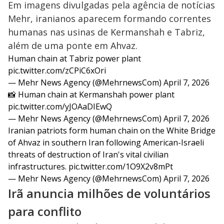
Em imagens divulgadas pela agência de notícias
Mehr, iranianos aparecem formando correntes
humanas nas usinas de Kermanshah e Tabriz,
além de uma ponte em Ahvaz.
Human chain at Tabriz power plant
pic.twitter.com/zCPiC6xOri
— Mehr News Agency (@MehrnewsCom)
April 7, 2026
📸 Human chain at Kermanshah power plant
pic.twitter.com/yJOAaDIEwQ
— Mehr News Agency (@MehrnewsCom)
April 7, 2026
Iranian patriots form human chain on the White Bridge
of Ahvaz in southern Iran following American-Israeli
threats of destruction of Iran's vital civilian
infrastructures.
pic.twitter.com/1O9X2v8mPt
— Mehr News Agency (@MehrnewsCom)
April 7, 2026
Irã anuncia milhões de voluntários
para conflito