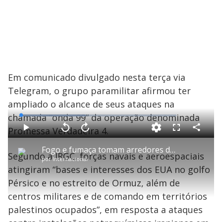
Em comunicado divulgado nesta terça via
Telegram, o grupo paramilitar afirmou ter
ampliado o alcance de seus ataques na
chamada “onda 99” da operação denominada
L
o
a
Promessa Verdadeira 4.
d
C
P
V
A
P
F
e
o
l
o
v
u
d
m
a
l
a
l
:
Fogo e fumaça tomam arredores do aeroporto de Teerã na madrugada, véspera de ultimato
p
y
t
n
l
4
Segundo a IRGC, forças navais e aeroespaciais
a
a
ç
s
1
por
Internacional
r
r
a
c
.
t
1
r
l
r
5
atingiram “bases e interesses dos EUA no golfo
i
0
1
e
7
l
s
0
e
%
h
Pérsico e no estreito de Ormuz, além de
e
s
n
a
g
e
r
u
g
centros militares e de comando em territórios
n
u
a
d
n
o
d
palestinos ocupados”, em resposta a ataques
s
o
s