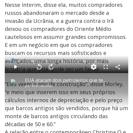
Nesse ínterim, disse ela, muitos compradores
russos abandonaram o mercado desde a
invasão da Ucrânia, e a guerra contra o Irã
deixou os compradores do Oriente Médio
cautelosos em assumir grandes compromissos.
E em um negócio em que os compradores
buscam os recursos mais sofisticados e
avançados, uma longa história, por mais
L
o
a
lendária que seja, pode ser um fardo.
d
C
P
V
A
P
F
e
o
l
o
v
u
d
m
a
l
a
l
:
EUA atacam dois petroleiros que tentavam atracar em portos iranianos no estreito de Ormuz
p
y
t
n
l
6
“Eles veem o ano de construção”, disse Morley,
a
a
ç
s
.
por
Internacional
r
r
a
c
0
t
1
r
l
r
9
“e meio que inserem isso em seus próprios
i
0
1
e
%
l
s
0
e
h
cálculos internos de depreciação e pelo preço
e
s
n
a
g
e
r
u
g
que barcos antigos são vendidos, porque há um
n
u
a
d
n
o
d
monte de barcos antigos circulando das
s
o
s
décadas de 50 e 60.”
A relação entre o contemporâneo Christina O e