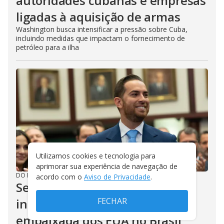
autoridades cubanas e empresas
ligadas à aquisição de armas
Washington busca intensificar a pressão sobre Cuba,
incluindo medidas que impactam o fornecimento de
petróleo para a ilha
Utilizamos cookies e tecnologia para
aprimorar sua experiência de navegação de
DO R7
/
06/08/2026
acordo com o
Aviso de Privacidade
.
Senado americano deve votar
FECHAR
indicação de Trump para
embaixada dos EUA no Brasil