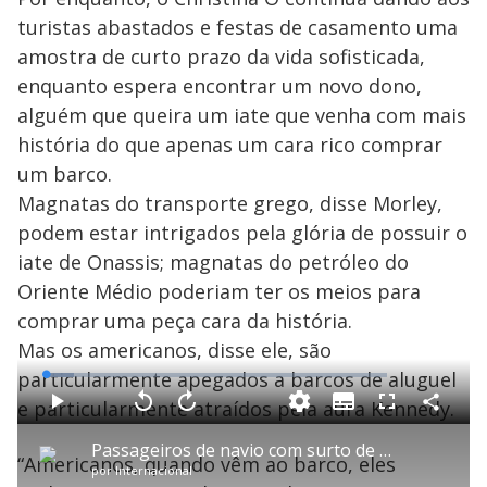
turistas abastados e festas de casamento uma
amostra de curto prazo da vida sofisticada,
enquanto espera encontrar um novo dono,
alguém que queira um iate que venha com mais
história do que apenas um cara rico comprar
um barco.
Magnatas do transporte grego, disse Morley,
podem estar intrigados pela glória de possuir o
iate de Onassis; magnatas do petróleo do
Oriente Médio poderiam ter os meios para
comprar uma peça cara da história.
Mas os americanos, disse ele, são
particularmente apegados a barcos de aluguel
L
o
a
e particularmente atraídos pela aura Kennedy.
S
d
u
C
P
V
A
P
F
e
b
o
l
o
v
u
d
t
m
a
l
a
l
:
Passageiros de navio com surto de hantavírus são retirados nas Canárias
i
p
y
t
n
l
8
“Americanos, quando vêm ao barco, eles
t
a
a
ç
s
.
por
Internacional
l
r
r
a
c
1
e
t
1
r
r