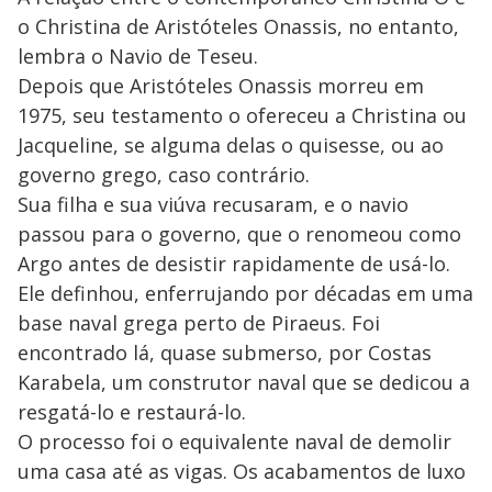
y
o Christina de Aristóteles Onassis, no entanto,
M
V
u
d
lembra o Navio de Teseu.
o
Depois que Aristóteles Onassis morreu em
i
1975, seu testamento o ofereceu a Christina ou
Jacqueline, se alguma delas o quisesse, ou ao
governo grego, caso contrário.
d
Sua filha e sua viúva recusaram, e o navio
passou para o governo, que o renomeou como
e
Argo antes de desistir rapidamente de usá-lo.
Ele definhou, enferrujando por décadas em uma
o
base naval grega perto de Piraeus. Foi
encontrado lá, quase submerso, por Costas
Karabela, um construtor naval que se dedicou a
resgatá-lo e restaurá-lo.
O processo foi o equivalente naval de demolir
uma casa até as vigas. Os acabamentos de luxo