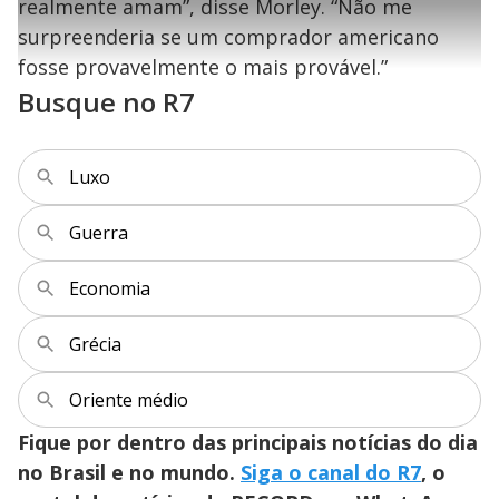
l
6
realmente amam”, disse Morley. “Não me
s
i
0
1
e
%
l
s
0
e
h
surpreenderia se um comprador americano
e
s
n
a
g
e
r
u
g
fosse provavelmente o mais provável.”
n
u
a
d
n
o
d
Busque no R7
s
o
s
y
Luxo
M
V
u
d
o
Guerra
i
Economia
d
Grécia
Oriente médio
e
Fique por dentro das principais notícias do dia
no Brasil e no mundo.
Siga o canal do R7
, o