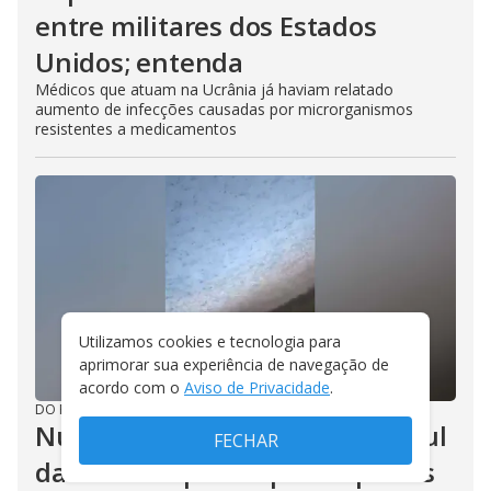
entre militares dos Estados
Unidos; entenda
Médicos que atuam na Ucrânia já haviam relatado
aumento de infecções causadas por microrganismos
resistentes a medicamentos
Utilizamos cookies e tecnologia para
aprimorar sua experiência de navegação de
acordo com o
Aviso de Privacidade
.
DO R7
/
06/08/2026
Nuvem de gafanhotos atinge sul
FECHAR
da Rússia e preocupa até países