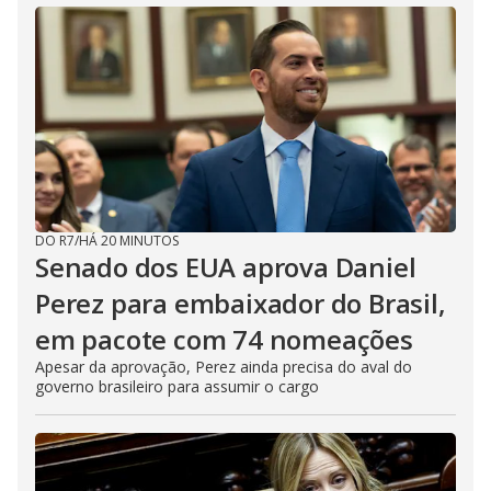
i
d
e
o
DO R7
/
HÁ 20 MINUTOS
Senado dos EUA aprova Daniel
Perez para embaixador do Brasil,
em pacote com 74 nomeações
Apesar da aprovação, Perez ainda precisa do aval do
governo brasileiro para assumir o cargo