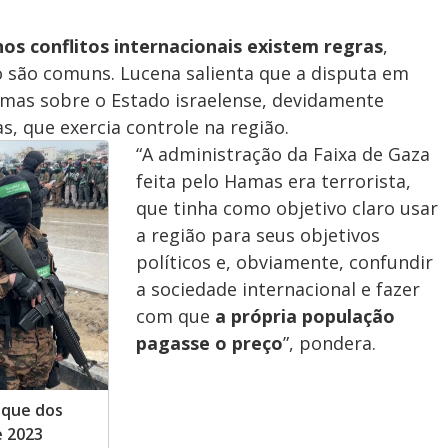
e
s conflitos internacionais existem regras
,
o são comuns. Lucena salienta que a disputa em
, mas sobre o Estado israelense, devidamente
o
s, que exercia controle na região.
“A administração da Faixa de Gaza
feita pelo Hamas era terrorista,
que tinha como objetivo claro usar
a região para seus objetivos
políticos e, obviamente, confundir
a sociedade internacional e fazer
com que
a própria população
pagasse o preço
”, pondera.
taque dos
e 2023