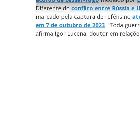
e
s
g
e
Diferente do
conflito entre Rússia e 
u
g
n
u
marcado pela captura de reféns no
at
d
n
o
d
s
o
em 7 de outubro de 2023
. “Toda guer
s
afirma Igor Lucena, doutor em relaçõe
M
u
d
o