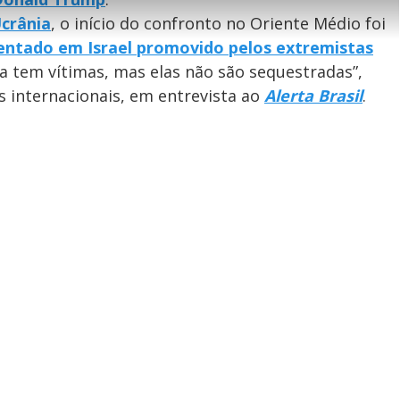
l
n
V
h
n
n
e
a
-
Ucrânia
, o início do confronto no Oriente Médio foi
i
l
r
P
o
i
c
entado em Israel promovido pelos extremistas
n
c
i
t
d
u
g
ra tem vítimas, mas elas não são sequestradas”,
a
a
r
d
e
e
T
s internacionais, em entrevista ao
Alerta Brasil
.
i
m
y
e
V
i
d