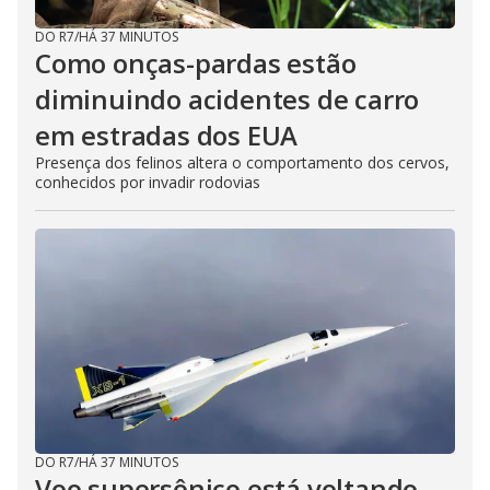
e
DO R7
/
HÁ 37 MINUTOS
o
Como onças-pardas estão
diminuindo acidentes de carro
em estradas dos EUA
Presença dos felinos altera o comportamento dos cervos,
conhecidos por invadir rodovias
DO R7
/
HÁ 37 MINUTOS
Voo supersônico está voltando