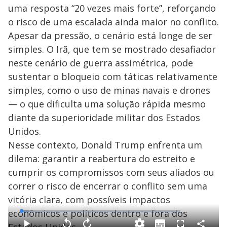
uma resposta “20 vezes mais forte”, reforçando
o risco de uma escalada ainda maior no conflito.
Apesar da pressão, o cenário está longe de ser
simples. O Irã, que tem se mostrado desafiador
neste cenário de guerra assimétrica, pode
sustentar o bloqueio com táticas relativamente
simples, como o uso de minas navais e drones
— o que dificulta uma solução rápida mesmo
diante da superioridade militar dos Estados
Unidos.
Nesse contexto, Donald Trump enfrenta um
dilema: garantir a reabertura do estreito e
cumprir os compromissos com seus aliados ou
correr o risco de encerrar o conflito sem uma
vitória clara, com possíveis impactos
econômicos e políticos dentro e fora dos
L
o
a
S