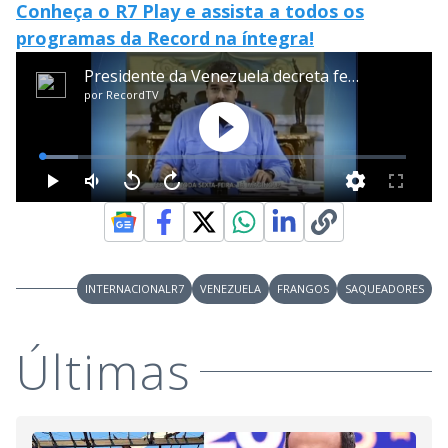
Conheça o R7 Play e assista a todos os
programas da Record na íntegra!
INTERNACIONALR7
VENEZUELA
FRANGOS
SAQUEADORES
Últimas