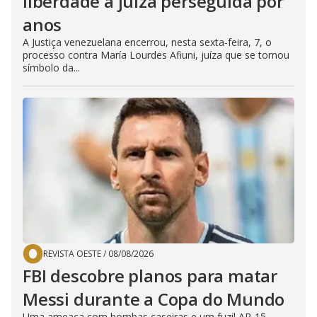
liberdade a juíza perseguida por
anos
A Justiça venezuelana encerrou, nesta sexta-feira, 7, o
processo contra María Lourdes Afiuni, juíza que se tornou
símbolo da...
REVISTA OESTE
/
08/08/2026
FBI descobre planos para matar
Messi durante a Copa do Mundo
Uma ameaça com bombas caseiras e um fuzil AR-15