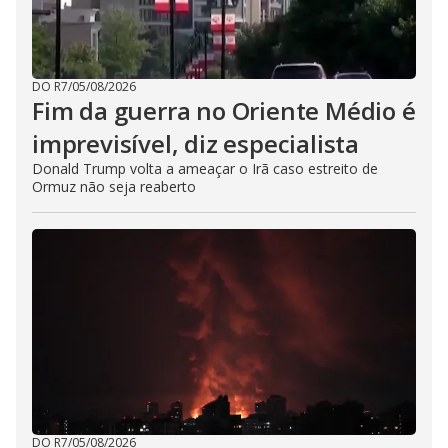
DO R7
/
05/08/2026
Fim da guerra no Oriente Médio é
imprevisível, diz especialista
Donald Trump volta a ameaçar o Irã caso estreito de
Ormuz não seja reaberto
DO R7
/
05/08/2026