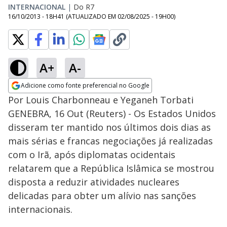
INTERNACIONAL
|
Do R7
16/10/2013 - 18H41
(ATUALIZADO EM
02/08/2025 - 19H00
)
A+
A-
Adicione como fonte preferencial no Google
Opens in new window
Por Louis Charbonneau e Yeganeh Torbati
GENEBRA, 16 Out (Reuters) - Os Estados Unidos
disseram ter mantido nos últimos dois dias as
mais sérias e francas negociações já realizadas
com o Irã, após diplomatas ocidentais
relatarem que a República Islâmica se mostrou
disposta a reduzir atividades nucleares
delicadas para obter um alívio nas sanções
internacionais.