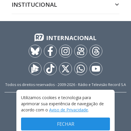
INSTITUCIONAL
INTERNACIONAL
Todos os direitos reservados - 2009-
2026
- Rádio e Televisão Record S.A
Utilizamos cookies e tecnologia para
CARREIRA
FALE CONOSCO
PRIVACIDADE
aprimorar sua experiência de navegação de
TERMOS E CONDIÇÕES DE USO
acordo com o
Aviso de Privacidade
.
FECHAR