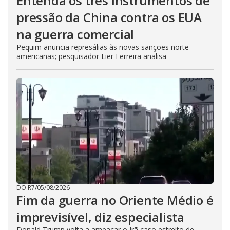
Entenda os três instrumentos de
pressão da China contra os EUA
na guerra comercial
Pequim anuncia represálias às novas sanções norte-
americanas; pesquisador Lier Ferreira analisa
DO R7
/
05/08/2026
Fim da guerra no Oriente Médio é
imprevisível, diz especialista
Donald Trump volta a ameaçar o Irã caso estreito de