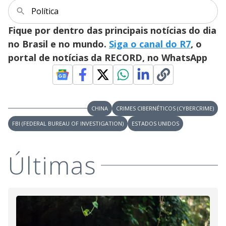
Política
Fique por dentro das principais notícias do dia
no Brasil e no mundo.
Siga o canal do R7
, o
portal de notícias da RECORD, no WhatsApp
CHINA
CRIMES CIBERNÉTICOS (CYBERCRIME)
FBI (FEDERAL BUREAU OF INVESTIGATION)
ESTADOS UNIDOS
Últimas