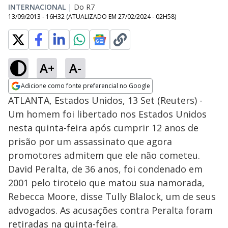
INTERNACIONAL
|
Do R7
13/09/2013 - 16H32
(ATUALIZADO EM
27/02/2024 - 02H58
)
A+
A-
Adicione como fonte preferencial no Google
Opens in new window
ATLANTA, Estados Unidos, 13 Set (Reuters) -
Um homem foi libertado nos Estados Unidos
nesta quinta-feira após cumprir 12 anos de
prisão por um assassinato que agora
promotores admitem que ele não cometeu.
David Peralta, de 36 anos, foi condenado em
2001 pelo tiroteio que matou sua namorada,
Rebecca Moore, disse Tully Blalock, um de seus
advogados. As acusações contra Peralta foram
retiradas na quinta-feira.