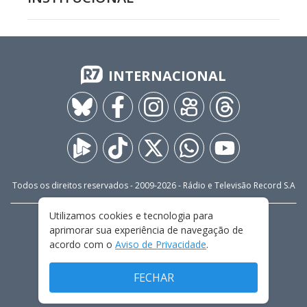
INTERNACIONAL
Todos os direitos reservados - 2009-
2026
- Rádio e Televisão Record S.A
Utilizamos cookies e tecnologia para
CARREIRA
FALE CONOSCO
PRIVACIDADE
aprimorar sua experiência de navegação de
TERMOS E CONDIÇÕES DE USO
acordo com o
Aviso de Privacidade
.
FECHAR