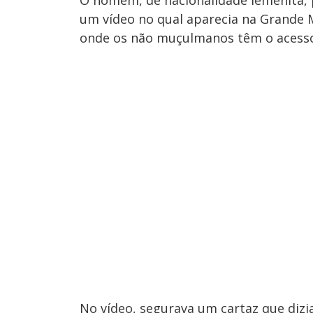
O homem, de nacionalidade iemenita, p
um vídeo no qual aparecia na Grande M
onde os não muçulmanos têm o acesso
No vídeo, segurava um cartaz que dizi