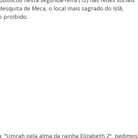
ublicou nesta segunda-feira (12) nas redes sociais
esquita de Meca, o local mais sagrado do Islã,
 proibido.
a: "Umrah pela alma da rainha Elizabeth 2ª, pedimos