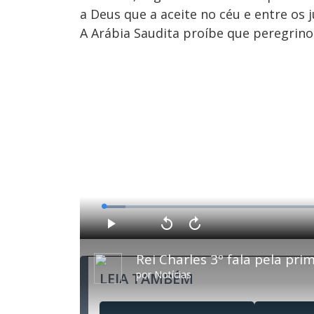
a Deus que a aceite no céu e entre os 
A Arábia Saudita proíbe que peregrin
L
o
a
d
P
V
A
e
l
o
v
d
a
l
a
:
Rei Charles 3º fala pela pri
y
t
n
4
a
ç
.
r
a
7
por
Notícias
LEIA TAMBÉM
1
r
5
0
1
%
s
0
e
s
g
e
u
g