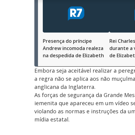
n
u
d
n
o
d
s
o
s
M
u
Presença do príncipe
Rei Charles
d
o
Andrew incomoda realeza
durante a v
na despedida de Elizabeth
de Elizabet
Embora seja aceitável realizar a per
a regra não se aplica aos não muçulma
anglicana da Inglaterra.
As forças de segurança da Grande Me
iemenita que apareceu em um vídeo s
violando as normas e instruções da u
mídia estatal.