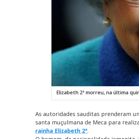
Elizabeth 2ª morreu, na última quin
As autoridades sauditas prenderam um
santa muçulmana de Meca para reali
rainha Elizabeth 2ª
.