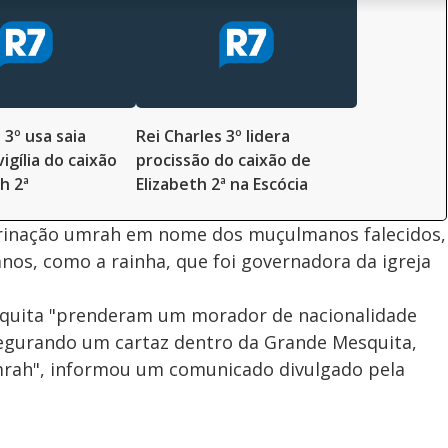
l
o
i
c
n
c
i
t
d
u
g
a
a
r
d
e
e
T
i
m
y
 3º usa saia
Rei Charles 3º lidera
e
igília do caixão
procissão do caixão de
h 2ª
Elizabeth 2ª na Escócia
V
egrinação umrah em nome dos muçulmanos falecidos,
nos, como a rainha, que foi governadora da igreja
i
squita "prenderam um morador de nacionalidade
egurando um cartaz dentro da Grande Mesquita,
mrah", informou um comunicado divulgado pela
d