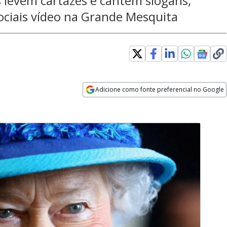
s levem cartazes e cantem slogans;
ociais vídeo na Grande Mesquita
Adicione como fonte preferencial no Google
Opens in new window