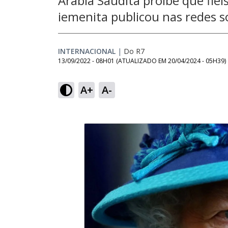
Arábia Saudita proíbe que fiéi
iemenita publicou nas redes s
INTERNACIONAL
|
Do R7
13/09/2022 - 08H01
(ATUALIZADO EM
20/04/2024 - 05H39
)
A+
A-