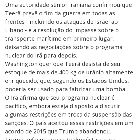
y
Uma autoridade sênior iraniana confirmou que
Teerã prevê o fim da guerra em todas as
M
V
u
d
frentes - incluindo os ataques de Israel ao
o
Líbano - e a resolução do impasse sobre o
i
transporte marítimo em primeiro lugar,
deixando as negociações sobre o programa
nuclear do Irã para depois.
d
Washington quer que Teerã desista de seu
estoque de mais de 400 kg de urânio altamente
e
enriquecido, que, segundo os Estados Unidos,
poderia ser usado para fabricar uma bomba.
o
O Irã afirma que seu programa nuclear é
pacífico, embora esteja disposto a discutir
algumas restrições em troca da suspensão das
sanções. O país aceitou essas restrições em um
acordo de 2015 que Trump abandonou.
Trump enfrenta pressão doméstica para