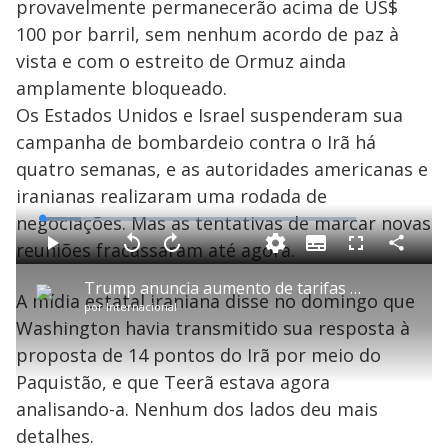
provavelmente permanecerão acima de US$
100 por barril, sem nenhum acordo de paz à
vista e com o estreito de Ormuz ainda
amplamente bloqueado.
Os Estados Unidos e Israel suspenderam sua
campanha de bombardeio contra o Irã há
quatro semanas, e as autoridades americanas e
iranianas realizaram uma rodada de
negociações. Mas as tentativas de marcar novas
L
o
a
reuniões fracassaram até agora.
S
d
u
C
P
V
A
P
F
e
b
o
l
o
v
u
d
t
m
a
l
a
l
:
Trump anuncia aumento de tarifas para veículos da União Europeia
i
p
y
t
n
l
1
A mídia estatal iraniana disse no domingo que
t
a
a
ç
s
2
por
Internacional
l
r
r
a
c
.
e
t
1
r
l
r
4
Washington havia transmitido sua resposta à
s
i
0
1
e
1
l
s
0
e
%
h
proposta de 14 pontos do Irã por meio do
e
s
n
a
g
e
r
u
g
Paquistão, e que Teerã estava agora
n
u
a
d
n
o
d
analisando-a. Nenhum dos lados deu mais
s
o
s
detalhes.