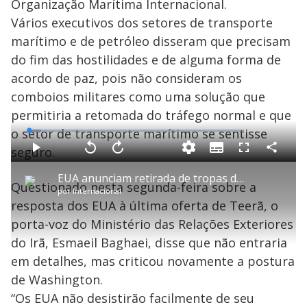
Organização Marítima Internacional.
Vários executivos dos setores de transporte
marítimo e de petróleo disseram que precisam
do fim das hostilidades e de alguma forma de
acordo de paz, pois não consideram os
comboios militares como uma solução que
permitiria a retomada do tráfego normal e que
o setor de transporte marítimo se sentisse
L
o
a
seguro.
S
d
u
C
P
V
A
P
F
e
b
o
l
o
v
u
d
t
m
a
l
a
l
:
EUA anunciam retirada de tropas do território alemão e Europa cobra mais autonomia na defesa
i
p
y
t
n
l
5
Questionado nesta segunda-feira sobre a
t
a
a
ç
s
.
por
Internacional
l
r
r
a
c
6
e
t
1
r
l
r
3
resposta dos EUA à última oferta de Teerã, o
s
i
0
1
e
%
l
s
0
e
h
porta-voz do Ministério das Relações Exteriores
e
s
n
a
g
e
r
u
g
do Irã, Esmaeil Baghaei, disse que não entraria
n
u
a
d
n
o
d
em detalhes, mas criticou novamente a postura
s
o
s
de Washington.
y
“Os EUA não desistirão facilmente de seu