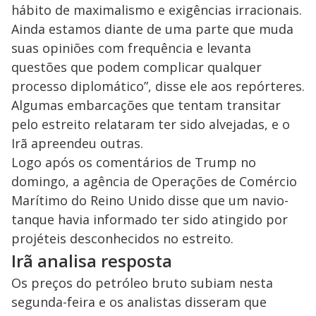
hábito de maximalismo e exigências irracionais.
M
V
u
d
Ainda estamos diante de uma parte que muda
o
suas opiniões com frequência e levanta
i
questões que podem complicar qualquer
processo diplomático”, disse ele aos repórteres.
Algumas embarcações que tentam transitar
d
pelo estreito relataram ter sido alvejadas, e o
Irã apreendeu outras.
e
Logo após os comentários de Trump no
domingo, a agência de Operações de Comércio
o
Marítimo do Reino Unido disse que um navio-
tanque havia informado ter sido atingido por
projéteis desconhecidos no estreito.
Irã analisa resposta
Os preços do petróleo bruto subiam nesta
segunda-feira e os analistas disseram que