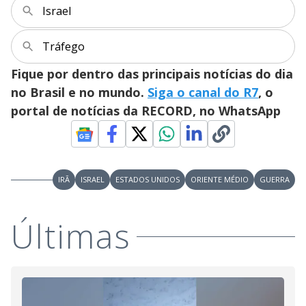
V
o
Israel
i
Tráfego
Fique por dentro das principais notícias do dia
d
no Brasil e no mundo.
Siga o canal do R7
, o
portal de notícias da RECORD, no WhatsApp
e
o
IRÃ
ISRAEL
ESTADOS UNIDOS
ORIENTE MÉDIO
GUERRA
Últimas