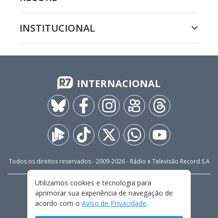
INSTITUCIONAL
INTERNACIONAL
Todos os direitos reservados - 2009-
2026
- Rádio e Televisão Record S.A
Utilizamos cookies e tecnologia para
CARREIRA
FALE CONOSCO
PRIVACIDADE
aprimorar sua experiência de navegação de
TERMOS E CONDIÇÕES DE USO
acordo com o
Aviso de Privacidade
.