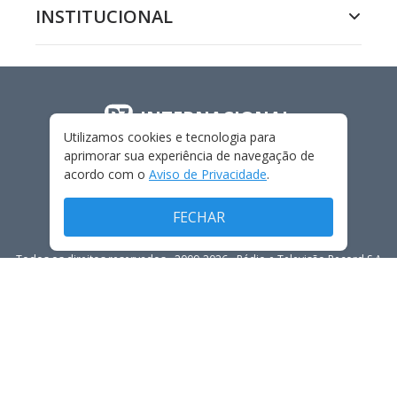
INSTITUCIONAL
INTERNACIONAL
Utilizamos cookies e tecnologia para
aprimorar sua experiência de navegação de
acordo com o
Aviso de Privacidade
.
FECHAR
Todos os direitos reservados - 2009-
2026
- Rádio e Televisão Record S.A
CARREIRA
FALE CONOSCO
PRIVACIDADE
TERMOS E CONDIÇÕES DE USO