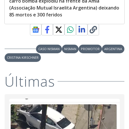
carro bomba explodiu na frente da Amia
(Associação Mutual Israelita Argentina) deixando
85 mortos e 300 feridos
CASO NISMAN
NISMAN
PROMOTOR
ARGENTINA
CRISTINA KIRSCHNER
Últimas