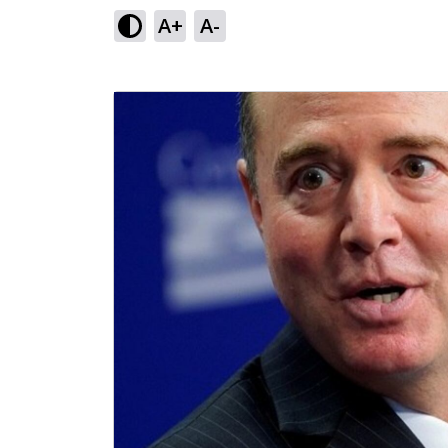
A+
A-