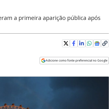
zeram a primeira aparição pública após
Adicione como fonte preferencial no Google
Opens in new window