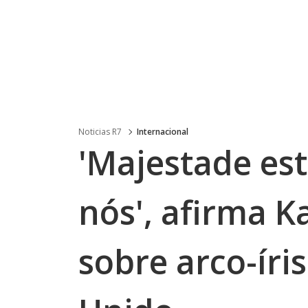
Noticias R7
Internacional
'Majestade es
nós', afirma K
sobre arco-íri