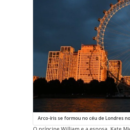
Arco-íris se formou no céu de Londres no 
O príncipe William e a esposa, Kate Mi