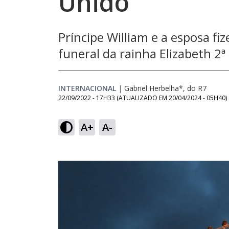
Unido
Príncipe William e a esposa fi
funeral da rainha Elizabeth 2ª
INTERNACIONAL
|
Gabriel Herbelha*, do R7
22/09/2022 - 17H33
(ATUALIZADO EM
20/04/2024 - 05H40
)
A+
A-