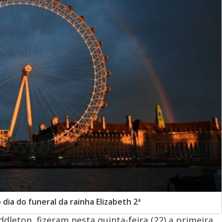
dia do funeral da rainha Elizabeth 2ª
ddleton, fizeram nesta quinta-feira (22) a primeira