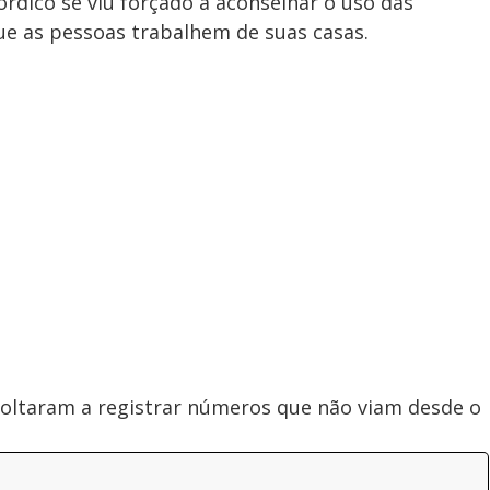
órdico se viu forçado a aconselhar o uso das
ue as pessoas trabalhem de suas casas.
oltaram a registrar números que não viam desde o