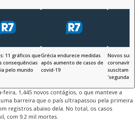
s: 11 gráficos que
Grécia endurece medidas
Novos surt
s consequências
após aumento de casos de
coronavíru
ia pelo mundo
covid-19
suscitam t
'segunda o
a-feira, 1,445 novos contágios, o que manteve a
 uma barreira que o país ultrapassou pela primeira
 registros abaixo dela. No total, os casos
l, com 9.2 mil mortes.