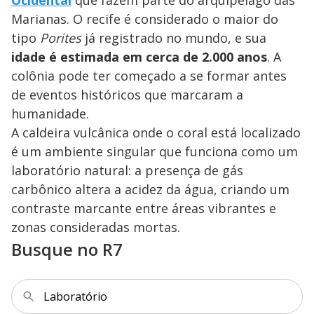
Ocidental
que fazem parte do arquipélago das
a
d
n
o
d
Marianas. O recife é considerado o maior do
s
o
s
tipo
Porites
já registrado no mundo, e sua
y
idade é estimada em cerca de 2.000 anos
. A
colônia pode ter começado a se formar antes
M
V
u
d
de eventos históricos que marcaram a
o
humanidade.
i
A caldeira vulcânica onde o coral está localizado
é um ambiente singular que funciona como um
laboratório natural: a presença de gás
d
carbônico altera a acidez da água, criando um
contraste marcante entre áreas vibrantes e
e
zonas consideradas mortas.
Busque no R7
o
Laboratório