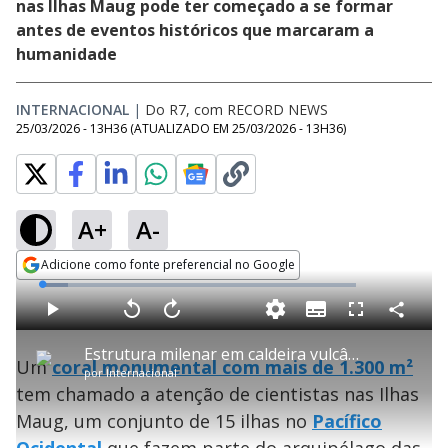
nas Ilhas Maug pode ter começado a se formar
antes de eventos históricos que marcaram a
humanidade
INTERNACIONAL
|
Do R7, com RECORD NEWS
25/03/2026 - 13H36
(ATUALIZADO EM
25/03/2026 - 13H36
)
A+
A-
Adicione como fonte preferencial no Google
Opens in new window
L
o
a
S
d
u
C
P
V
A
P
F
e
b
o
l
o
v
u
d
t
m
a
l
a
l
:
Estrutura milenar em caldeira vulcânica é a maior já encontrada na história da humanidade
i
p
y
t
n
l
8
Um
coral monumental com mais de 1.300 m²
t
a
a
ç
s
.
por
Internacional
l
r
r
a
c
2
e
t
1
r
l
r
7
tem chamado a atenção de cientistas nas Ilhas
s
i
0
1
e
%
l
s
0
e
h
Maug, um conjunto de 15 ilhas no
e
s
Pacífico
n
a
g
e
r
u
g
n
u