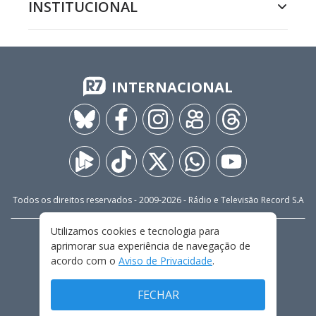
INSTITUCIONAL
INTERNACIONAL
Todos os direitos reservados - 2009-
2026
- Rádio e Televisão Record S.A
Utilizamos cookies e tecnologia para
CARREIRA
FALE CONOSCO
PRIVACIDADE
aprimorar sua experiência de navegação de
TERMOS E CONDIÇÕES DE USO
acordo com o
Aviso de Privacidade
.
FECHAR