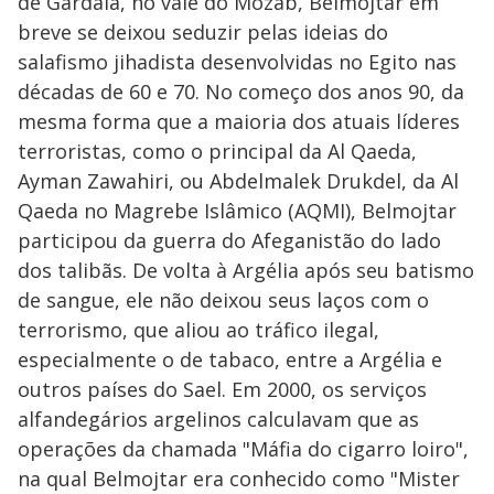
de Gardaia, no vale do Mozab, Belmojtar em
breve se deixou seduzir pelas ideias do
salafismo jihadista desenvolvidas no Egito nas
décadas de 60 e 70. No começo dos anos 90, da
mesma forma que a maioria dos atuais líderes
terroristas, como o principal da Al Qaeda,
Ayman Zawahiri, ou Abdelmalek Drukdel, da Al
Qaeda no Magrebe Islâmico (AQMI), Belmojtar
participou da guerra do Afeganistão do lado
dos talibãs. De volta à Argélia após seu batismo
de sangue, ele não deixou seus laços com o
terrorismo, que aliou ao tráfico ilegal,
especialmente o de tabaco, entre a Argélia e
outros países do Sael. Em 2000, os serviços
alfandegários argelinos calculavam que as
operações da chamada "Máfia do cigarro loiro",
na qual Belmojtar era conhecido como "Mister