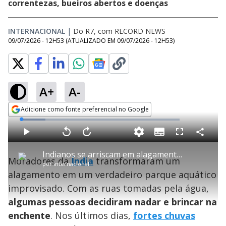
correntezas, bueiros abertos e doenças
INTERNACIONAL
|
Do R7, com RECORD NEWS
09/07/2026 - 12H53
(ATUALIZADO EM
09/07/2026 - 12H53
)
A+
A-
Adicione como fonte preferencial no Google
Opens in new window
L
o
a
S
d
u
C
P
V
A
P
F
e
b
o
l
o
v
u
d
t
m
a
l
a
l
:
Indianos se arriscam em alagamento após fortes chuvas atingirem o país
i
p
y
t
n
l
1
Moradores da
Índia
transformaram um
t
a
a
ç
s
5
por
Internacional
l
r
r
a
c
.
e
t
1
r
l
r
1
alagamento em um verdadeiro parque aquático
s
i
0
1
e
4
l
s
0
e
%
h
improvisado. Com as ruas tomadas pela água,
e
s
n
a
g
e
r
u
g
algumas pessoas decidiram nadar e brincar na
n
u
a
d
n
o
d
enchente
. Nos últimos dias,
fortes chuvas
s
o
s