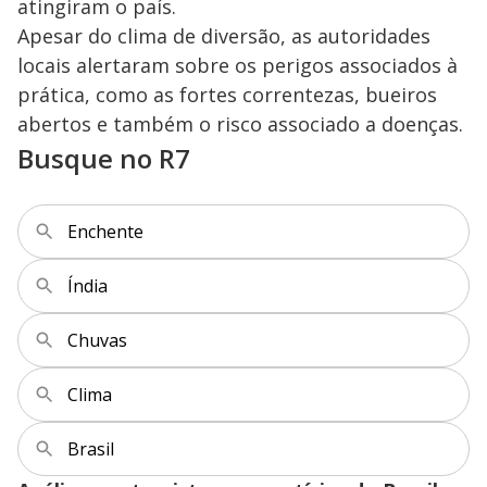
atingiram o país.
y
Apesar do clima de diversão, as autoridades
locais alertaram sobre os perigos associados à
M
V
u
d
prática, como as fortes correntezas, bueiros
o
abertos e também o risco associado a doenças.
i
Busque no R7
d
Enchente
e
Índia
Chuvas
o
Clima
Brasil