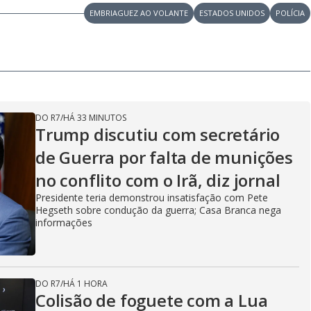
d
u
g
a
a
r
EMBRIAGUEZ AO VOLANTE
ESTADOS UNIDOS
POLÍCIA
d
e
e
T
i
m
y
e
DO R7
/
HÁ 33 MINUTOS
V
Trump discutiu com secretário
de Guerra por falta de munições
no conflito com o Irã, diz jornal
i
Presidente teria demonstrou insatisfação com Pete
Hegseth sobre condução da guerra; Casa Branca nega
informações
d
DO R7
/
HÁ 1 HORA
Colisão de foguete com a Lua