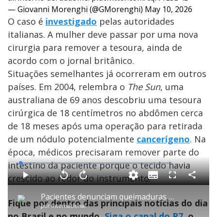
— Giovanni Morenghi (@GMorenghi)
May 10, 2026
O caso é
investigado
pelas autoridades
italianas. A mulher deve passar por uma nova
cirurgia para remover a tesoura, ainda de
acordo com o jornal britânico.
Situações semelhantes já ocorreram em outros
países. Em 2004, relembra o
The Sun
, uma
australiana de 69 anos descobriu uma tesoura
cirúrgica de 18 centímetros no abdômen cerca
de 18 meses após uma operação para retirada
de um nódulo potencialmente
cancerígeno
. Na
época, médicos precisaram remover parte do
intestino da paciente porque o tecido havia
L
o
a
crescido ao redor do instrumento.
S
d
u
C
P
V
A
P
F
e
b
o
l
o
v
u
d
t
m
a
l
a
l
:
Pacientes denunciam queimaduras após lipoaspiração
i
p
y
t
n
l
1
Fique por dentro das principais notícias do dia
t
a
a
ç
s
.
por
Internacional
l
r
r
a
c
6
e
t
1
r
r
5
no Brasil e no mundo.
Siga o canal do R7
, o
s
i
0
1
e