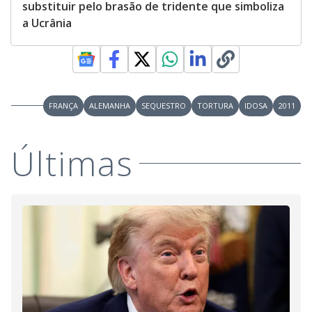
substituir pelo brasão de tridente que simboliza
a Ucrânia
FRANÇA
ALEMANHA
SEQUESTRO
TORTURA
IDOSA
2011
Últimas