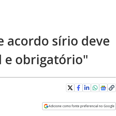
 acordo sírio deve
l e obrigatório"
Adicione como fonte preferencial no Google
Opens in new window