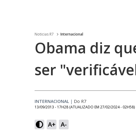
Noticias R7
Internacional
Obama diz que
ser "verificáve
INTERNACIONAL
|
Do R7
13/09/2013 - 17H28
(ATUALIZADO EM
27/02/2024 - 02H58
)
A+
A-