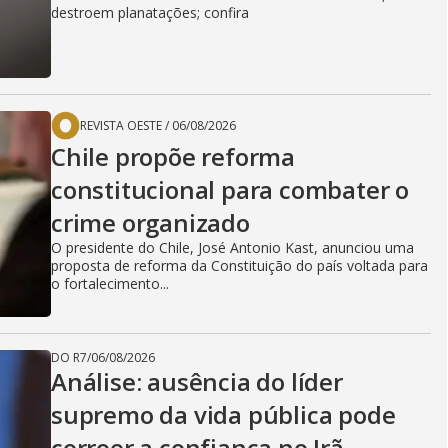
destroem planatações; confira
REVISTA OESTE
/
06/08/2026
Chile propõe reforma
constitucional para combater o
crime organizado
O presidente do Chile, José Antonio Kast, anunciou uma
proposta de reforma da Constituição do país voltada para
o fortalecimento...
DO R7
/
06/08/2026
Análise: ausência do líder
supremo da vida pública pode
corroer a confiança no Irã