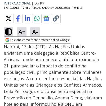
INTERNACIONAL
|
Do R7
17/12/2013 - 17H19
(ATUALIZADO EM
03/08/2025 - 19H30
)
A+
A-
Adicione como fonte preferencial no Google
Opens in new window
Nairóbi, 17 dez (EFE).- As Nações Unidas
enviaram uma delegação à República Centro-
Africana, onde permanecerá até o próximo dia
21, para avaliar o impacto do conflito na
população civil, principalmente sobre mulheres
e crianças. A representante especial das Nações
Unidas para as Crianças e os Conflitos Armados,
Leila Zerrougui, e o conselheiro especial na
Prevenção do Genocídio, Adama Dieng, viajaram
hoje ao país, informou hoje a ONU em