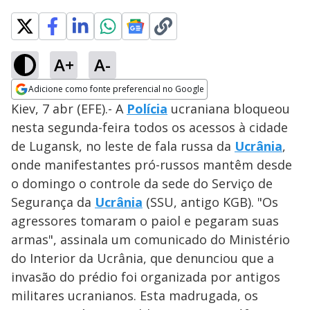
A+
A-
Adicione como fonte preferencial no Google
Opens in new window
Kiev, 7 abr (EFE).- A
Polícia
ucraniana bloqueou
nesta segunda-feira todos os acessos à cidade
de Lugansk, no leste de fala russa da
Ucrânia
,
onde manifestantes pró-russos mantêm desde
o domingo o controle da sede do Serviço de
Segurança da
Ucrânia
(SSU, antigo KGB). "Os
agressores tomaram o paiol e pegaram suas
armas", assinala um comunicado do Ministério
do Interior da Ucrânia, que denunciou que a
invasão do prédio foi organizada por antigos
militares ucranianos. Esta madrugada, os