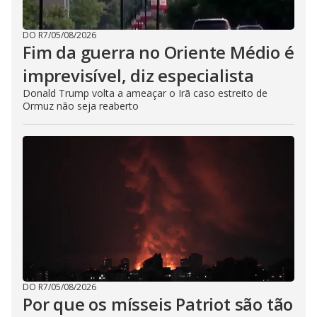
DO R7
/
05/08/2026
Fim da guerra no Oriente Médio é
imprevisível, diz especialista
Donald Trump volta a ameaçar o Irã caso estreito de
Ormuz não seja reaberto
DO R7
/
05/08/2026
Por que os mísseis Patriot são tão