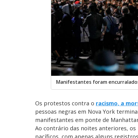
Manifestantes foram encurralado
Os protestos contra o
racismo, a mort
pessoas negras em Nova York terminar
manifestantes em ponte de Manhattan n
Ao contrário das noites anteriores, o
pacíficos, com apenas alguns registro