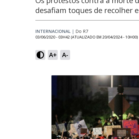
Os protestos contra a morte d
desafiam toques de recolher e
INTERNACIONAL
|
Do R7
03/06/2020 - 03H42
(ATUALIZADO EM
20/04/2024 - 10H00
)
A+
A-