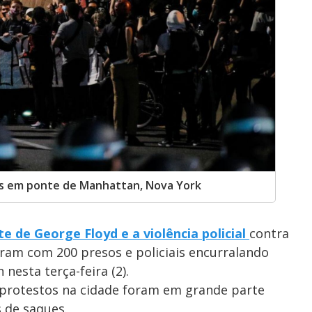
s em ponte de Manhattan, Nova York
e de George Floyd e a violência policial
contra
am com 200 presos e policiais encurralando
esta terça-feira (2).
s protestos na cidade foram em grande parte
s de saques.