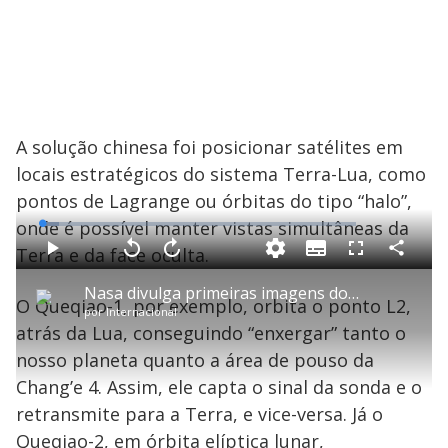
A solução chinesa foi posicionar satélites em
locais estratégicos do sistema Terra-Lua, como
pontos de Lagrange ou órbitas do tipo “halo”,
onde é possível manter vistas simultâneas da
L
o
a
Terra e da face oculta.
S
d
u
C
P
V
A
P
F
e
b
o
l
o
v
u
d
t
m
a
l
a
l
:
Nasa divulga primeiras imagens do sobrevoo do lado oculto da Lua
i
p
y
t
n
l
5
O Queqiao-1, por exemplo, orbita o ponto L2,
t
a
a
ç
s
.
por
Internacional
l
r
r
a
c
4
e
t
1
r
l
r
7
atrás da Lua, conseguindo “enxergar” tanto o
s
i
0
1
e
%
l
s
0
e
h
nosso planeta quanto a área de pouso da
e
s
n
a
g
e
r
u
g
Chang’e 4. Assim, ele capta o sinal da sonda e o
n
u
a
d
n
o
d
retransmite para a Terra, e vice-versa. Já o
s
o
s
Queqiao-2, em órbita elíptica lunar,