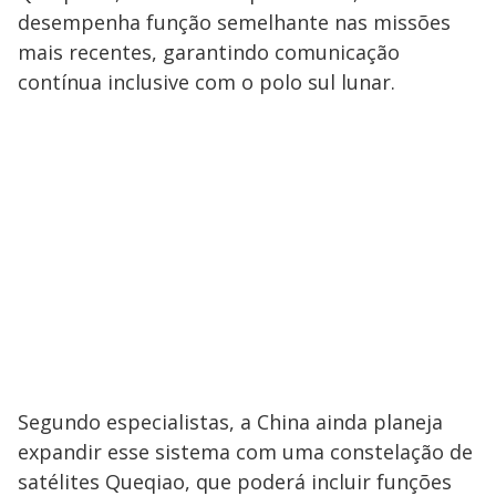
y
desempenha função semelhante nas missões
mais recentes, garantindo comunicação
M
V
u
d
contínua inclusive com o polo sul lunar.
o
i
d
e
o
Segundo especialistas, a China ainda planeja
expandir esse sistema com uma constelação de
satélites Queqiao, que poderá incluir funções