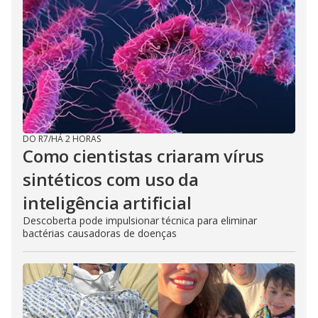
d
e
o
DO R7
/
HÁ 2 HORAS
Como cientistas criaram vírus
sintéticos com uso da
inteligência artificial
Descoberta pode impulsionar técnica para eliminar
bactérias causadoras de doenças