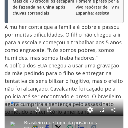
Mais de 70 crocodilos escapam
Homem é preso por apalp
de fazenda na China após
vivo repórter de TV na
chuvas torrenciais
Espanha; assista
A mulher conta que a família é pobre e passou
por muitas dificuldades. O filho não chegou a ir
para a escola e começou a trabalhar aos 5 anos
como engraxate. “Nós somos pobres, somos
humildes, mas somos trabalhadores.”
A polícia dos EUA chegou a usar uma gravação
da mãe pedindo para o filho se entregar na
tentativa de sensibilizar o fugitivo, mas o efeito
não foi alcançado. Cavalcante foi caçado pela
polícia até ser encontrado e preso. O brasileiro
agora cumprirá a sentença pelo assassinato
L
o
a
cometido em território americano.
d
C
P
V
A
P
F
e
o
l
o
v
u
d
m
a
l
a
l
:
Brasileiro que fugiu da prisão nos EUA é capturado pela polícia
p
y
t
n
l
8
a
a
ç
s
.
por
RecordTV