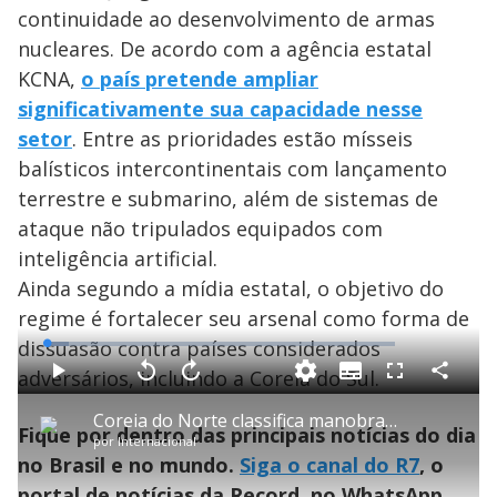
continuidade ao desenvolvimento de armas
nucleares. De acordo com a agência estatal
KCNA,
o país pretende ampliar
significativamente sua capacidade nesse
setor
. Entre as prioridades estão mísseis
balísticos intercontinentais com lançamento
terrestre e submarino, além de sistemas de
ataque não tripulados equipados com
inteligência artificial.
Ainda segundo a mídia estatal, o objetivo do
regime é fortalecer seu arsenal como forma de
dissuasão contra países considerados
L
o
a
adversários, incluindo a Coreia do Sul.
S
d
u
C
P
V
A
P
F
e
b
o
l
o
v
u
d
t
m
a
l
a
l
:
Coreia do Norte classifica manobras como "ensaio e guerra"
i
p
y
t
n
l
6
Fique por dentro das principais notícias do dia
t
a
a
ç
s
.
por
Internacional
l
r
r
a
c
4
e
t
1
r
l
r
9
no Brasil e no mundo.
Siga o canal do R7
, o
s
i
0
1
e
%
l
s
0
e
h
portal de notícias da Record, no WhatsApp
e
s
n