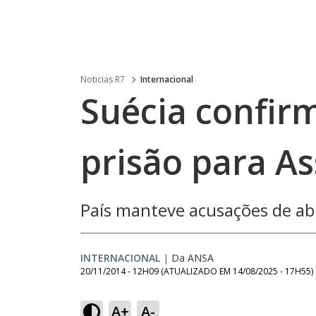
Noticias R7
Internacional
Suécia confi
prisão para A
País manteve acusações de ab
INTERNACIONAL
|
Da ANSA
20/11/2014 - 12H09
(ATUALIZADO EM
14/08/2025 - 17H55
)
A+
A-