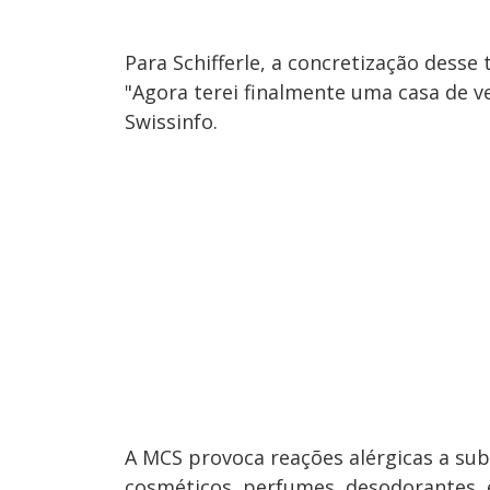
Para Schifferle, a concretização dess
"Agora terei finalmente uma casa de v
Swissinfo.
A MCS provoca reações alérgicas a subs
cosméticos, perfumes, desodorantes, e