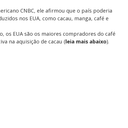
V
ericano CNBC, ele afirmou que o país poderia
i
oduzidos nos EUA, como cacau, manga, café e
to, os EUA são os maiores compradores do café
d
tiva na aquisição de cacau (
leia mais abaixo
).
e
o