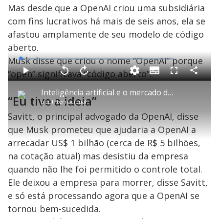
Mas desde que a OpenAI criou uma subsidiária
com fins lucrativos há mais de seis anos, ela se
afastou amplamente de seu modelo de código
aberto.
Musk disse que criou o nome “OpenAI” porque
L
o
a
“open” significava “código aberto”.
S
d
u
C
P
V
A
P
F
e
b
o
l
o
v
u
d
t
m
a
l
a
l
:
Inteligência artificial e o mercado de trabalho no Brasil: tecnologia vai criar novas vagas
i
p
y
t
n
l
1
“Eu tive a ideia”
t
a
a
ç
s
.
por
Internacional
l
r
r
a
c
7
e
t
1
r
l
r
6
s
i
0
1
e
Savitt, o principal advogado da OpenAI, disse
%
l
s
0
e
h
e
s
n
a
que Musk prometeu que ajudaria a OpenAI a
g
e
r
u
g
n
u
a
arrecadar US$ 1 bilhão (cerca de R$ 5 bilhões,
d
n
o
d
s
o
na cotação atual) mas desistiu da empresa
s
quando não lhe foi permitido o controle total.
y
Ele deixou a empresa para morrer, disse Savitt,
M
e só está processando agora que a OpenAI se
V
u
d
tornou bem-sucedida.
o