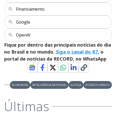
y
Financiamento
M
V
u
d
Google
o
i
OpenAI
Fique por dentro das principais notícias do dia
d
no Brasil e no mundo.
Siga o canal do R7
, o
portal de notícias da RECORD, no WhatsApp
e
o
ELON MUSK
INTELIGÊNCIA ARTIFICIAL
JUSTIÇA
ESTADOS UNIDOS
Últimas