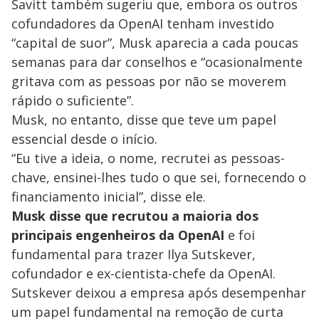
Savitt também sugeriu que, embora os outros
i
cofundadores da OpenAI tenham investido
“capital de suor”, Musk aparecia a cada poucas
d
semanas para dar conselhos e “ocasionalmente
gritava com as pessoas por não se moverem
e
rápido o suficiente”.
Musk, no entanto, disse que teve um papel
essencial desde o início.
o
“Eu tive a ideia, o nome, recrutei as pessoas-
chave, ensinei-lhes tudo o que sei, fornecendo o
financiamento inicial”, disse ele.
Musk disse que recrutou a maioria dos
principais engenheiros da OpenAI
e foi
fundamental para trazer Ilya Sutskever,
cofundador e ex-cientista-chefe da OpenAI.
Sutskever deixou a empresa após desempenhar
um papel fundamental na remoção de curta