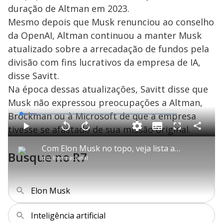
duração de Altman em 2023.
Mesmo depois que Musk renunciou ao conselho
da OpenAI, Altman continuou a manter Musk
atualizado sobre a arrecadação de fundos pela
divisão com fins lucrativos da empresa de IA,
disse Savitt.
Na época dessas atualizações, Savitt disse que
Musk não expressou preocupações a Altman,
Brockman ou à Microsoft de que a empresa
L
o
a
tivesse se afastado de sua missão original.
S
d
u
C
P
V
A
P
F
e
b
o
l
o
v
u
d
t
m
a
l
a
l
:
Com Elon Musk no topo, veja lista atualizada das pessoas mais ricas do mundo
i
p
y
t
n
l
9
Busque no R7
t
a
a
ç
s
.
por
Internacional
l
r
r
a
c
8
e
t
1
r
l
r
4
s
i
0
1
e
%
l
s
0
e
h
e
s
n
a
g
e
r
Elon Musk
u
g
n
u
a
d
n
o
d
s
o
Inteligência artificial
s