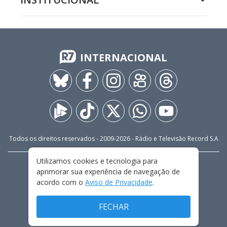
INTERNACIONAL
Todos os direitos reservados - 2009-
2026
- Rádio e Televisão Record S.A
Utilizamos cookies e tecnologia para
CARREIRA
FALE CONOSCO
PRIVACIDADE
aprimorar sua experiência de navegação de
TERMOS E CONDIÇÕES DE USO
acordo com o
Aviso de Privacidade
.
FECHAR