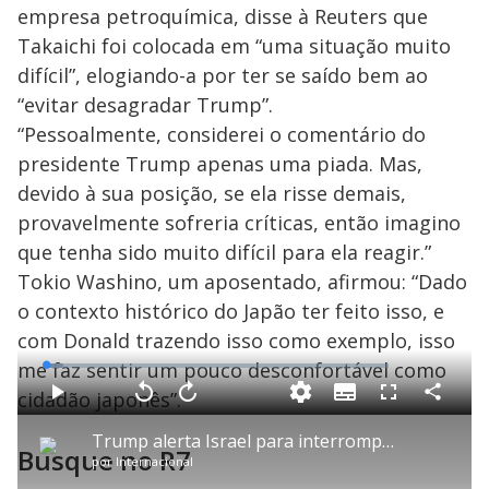
empresa petroquímica, disse à Reuters que
Takaichi foi colocada em “uma situação muito
difícil”, elogiando-a por ter se saído bem ao
“evitar desagradar Trump”.
“Pessoalmente, considerei o comentário do
presidente Trump apenas uma piada. Mas,
devido à sua posição, se ela risse demais,
provavelmente sofreria críticas, então imagino
que tenha sido muito difícil para ela reagir.”
Tokio Washino, um aposentado, afirmou: “Dado
o contexto histórico do Japão ter feito isso, e
com Donald trazendo isso como exemplo, isso
me faz sentir um pouco desconfortável como
L
o
a
cidadão japonês”.
S
d
u
C
P
V
A
P
F
e
b
o
l
o
v
u
d
t
m
a
l
a
l
:
Trump alerta Israel para interromper ataques à infraestrutura de energia do Irã
i
p
y
t
n
l
4
Busque no R7
t
a
a
ç
s
.
por
Internacional
l
r
r
a
c
9
e
t
1
r
r
4
s
i
0
1
e
%