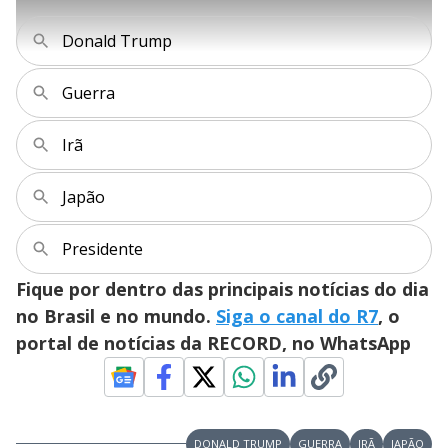
l
l
s
0
e
h
e
s
n
a
g
e
r
Donald Trump
u
g
n
u
a
d
n
o
d
s
o
s
Guerra
y
Irã
M
V
u
d
o
Japão
i
Presidente
Fique por dentro das principais notícias do dia
d
no Brasil e no mundo.
Siga o canal do R7
, o
portal de notícias da RECORD, no WhatsApp
e
o
DONALD TRUMP
GUERRA
IRÃ
JAPÃO