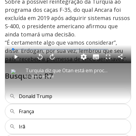
Sobre a possível reintegração da Turquia ao
programa dos caças F-35, do qual Ancara foi
excluída em 2019 após adquirir sistemas russos
S-400, o presidente americano afirmou que
ainda tomará uma decisão.
“É certamente algo que vamos considerar”,
disse. Erdogan, por sua vez, lembrou que seu
L
o
a
país “recebeu a promessa de cinco aeronaves”.
S
d
u
C
P
V
A
P
F
e
b
o
l
o
v
u
d
t
m
a
l
a
l
:
Turquia diz que Otan está em processo de ajuste
i
p
y
t
n
l
2
Busque no R7
t
a
a
ç
s
.
por
Internacional
l
r
r
a
c
2
e
t
1
r
l
r
1
s
i
0
1
e
%
l
s
0
e
h
e
s
n
a
g
e
r
Donald Trump
u
g
n
u
a
d
n
o
d
s
o
França
s
y
Irã
M
u