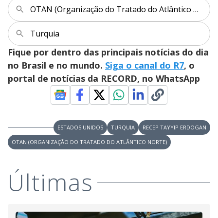
V
d
OTAN (Organização do Tratado do Atlântico Norte)
o
i
Turquia
Fique por dentro das principais notícias do dia
d
no Brasil e no mundo.
Siga o canal do R7
, o
portal de notícias da RECORD, no WhatsApp
e
o
ESTADOS UNIDOS
TURQUIA
RECEP TAYYIP ERDOGAN
OTAN (ORGANIZAÇÃO DO TRATADO DO ATLÂNTICO NORTE)
Últimas