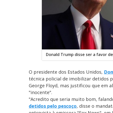
Donald Trump disse ser a favor de
O presidente dos Estados Unidos,
Don
técnica policial de imobilizar detido
George Floyd, mas justificou que em a
"inocente".
"Acredito que seria muito bom, faland
detidos pelo pescoço
, disse o manda
entrevista à emissora "Fox News", em D