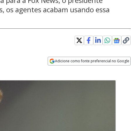
a para a Fox News, o presidente
os, os agentes acabam usando essa
Adicione como fonte preferencial no Google
Opens in new window