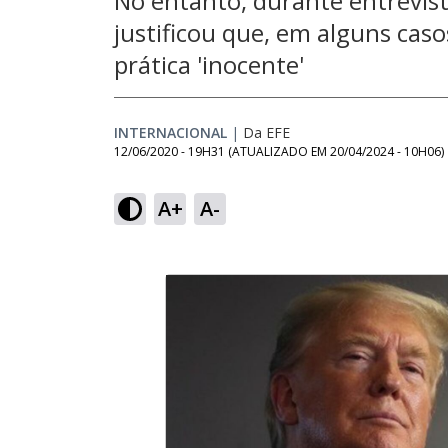
No entanto, durante entrevist
justificou que, em alguns cas
prática 'inocente'
INTERNACIONAL
|
Da EFE
12/06/2020 - 19H31
(ATUALIZADO EM
20/04/2024 - 10H06
)
A+
A-