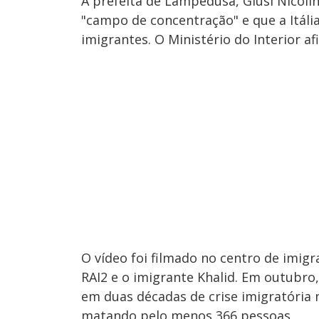
A prefeita de Lampedusa, Giusi Nicolin
"campo de concentração" e que a Itáli
imigrantes. O Ministério do Interior a
O vídeo foi filmado no centro de imig
RAI2 e o imigrante Khalid. Em outubro
em duas décadas de crise imigratória
matando pelo menos 366 pessoas.