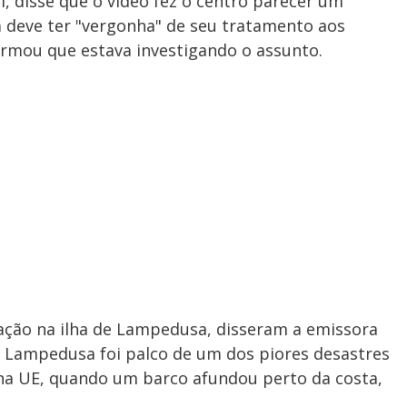
i, disse que o vídeo fez o centro parecer um
a deve ter "vergonha" de seu tratamento aos
firmou que estava investigando o assunto.
ração na ilha de Lampedusa, disseram a emissora
, Lampedusa foi palco de um dos piores desastres
 na UE, quando um barco afundou perto da costa,