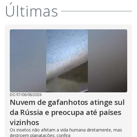
i
Últimas
d
e
o
DO R7
/
06/08/2026
Nuvem de gafanhotos atinge sul
da Rússia e preocupa até países
vizinhos
Os insetos não afetam a vida humana diretamente, mas
destroem planatações; confira