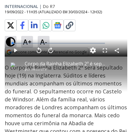
INTERNACIONAL
|
Do R7
19/09/2022 - 11H35
(ATUALIZADO EM
30/03/2024 - 12H32
)
A+
A-
L
o
a
Adicione como fonte preferencial no Google
d
C
P
V
A
P
F
e
o
l
o
v
u
Opens in new window
d
m
a
l
a
l
:
Corpo da Rainha Elizabeth 2ª é sepultado hoje (19) na Inglaterra
p
y
t
n
l
4
O corpo da Rainha Elizabeth 2ª será sepultado
a
a
ç
s
.
por
RecordTV
r
r
a
c
1
t
1
r
l
r
3
hoje (19) na Inglaterra. Súditos e líderes
i
0
1
e
%
l
s
0
e
h
mundiais acompanham os últimos momentos
e
s
n
a
g
e
r
u
g
do funeral. O sepultamento ocorre no Castelo
n
u
a
d
n
o
d
de Windsor. Além da família real, vários
s
o
s
moradores de Londres acompanham os últimos
y
momentos do funeral da monarca. Mais cedo
houve uma cerimônia na Abadia de
M
u
d
Westminster que contou com a presença do Rei