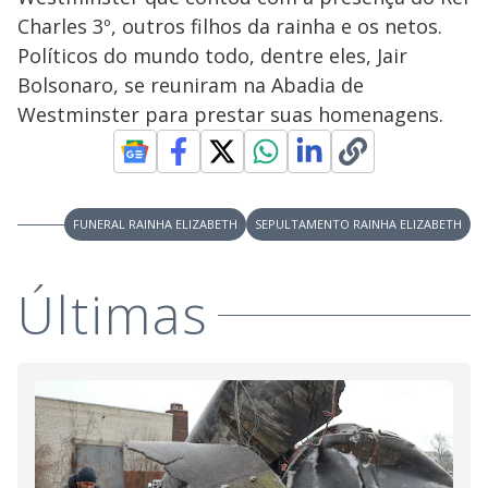
V
o
Charles 3º, outros filhos da rainha e os netos.
i
Políticos do mundo todo, dentre eles, Jair
Bolsonaro, se reuniram na Abadia de
Westminster para prestar suas homenagens.
d
e
FUNERAL RAINHA ELIZABETH
SEPULTAMENTO RAINHA ELIZABETH
o
Últimas