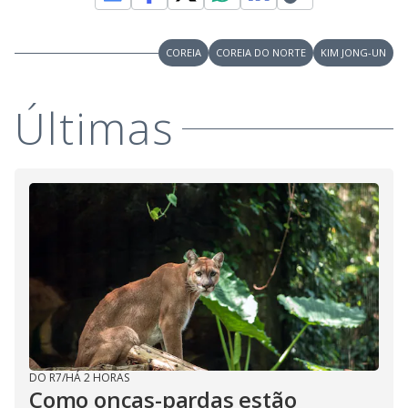
COREIA
COREIA DO NORTE
KIM JONG-UN
Últimas
DO R7
/
HÁ 2 HORAS
Como onças-pardas estão