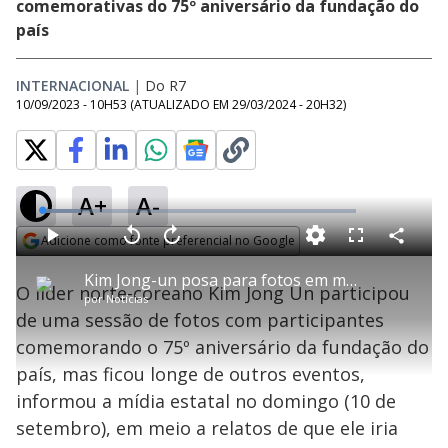
comemorativas do 75º aniversário da fundação do
país
INTERNACIONAL
|
Do R7
10/09/2023 - 10H53
(ATUALIZADO EM
29/03/2024 - 20H32
)
A+
A-
L
o
a
Adicione como fonte preferencial no Google
d
C
P
V
A
P
F
e
o
l
o
v
u
Opens in new window
d
m
a
l
a
l
:
Kim Jong-un posa para fotos em mausoléu do pai e do avô e se cala sobre viagem à Rússia
p
y
t
n
l
1
O líder norte-coreano Kim Jong Un participou
a
a
ç
s
2
por
Notícias
r
r
a
c
.
t
1
r
l
r
3
de uma sessão de fotos com participantes
i
0
1
e
5
l
s
0
e
%
h
comemorando o 75º aniversário da fundação do
e
s
n
a
g
e
r
u
g
país, mas ficou longe de outros eventos,
n
u
a
d
n
o
d
informou a mídia estatal no domingo (10 de
s
o
s
setembro), em meio a relatos de que ele iria