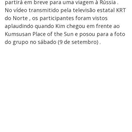
y
partirá em breve para uma viagem à Rússia .
No vídeo transmitido pela televisão estatal KRT
M
V
u
d
do Norte , os participantes foram vistos
o
aplaudindo quando Kim chegou em frente ao
i
Kumsusan Place of the Sun e posou para a foto
do grupo no sábado (9 de setembro) .
d
e
o